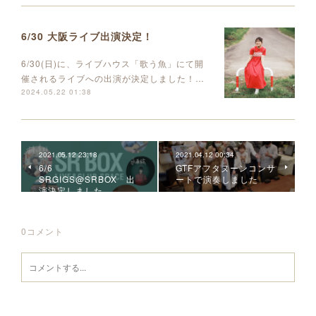
6/30 大阪ライブ出演決定！
6/30(日)に、ライブハウス「歌う魚」にて開
催されるライブへの出演が決定しました！…
2024.05.22 01:38
2021.05.12 23:18
2021.04.12 00:34
6/6
GTFアフタヌーンコンサ
SRGIGS@SRBOX 出
ートで演奏しました
演決定しました
0
コメント