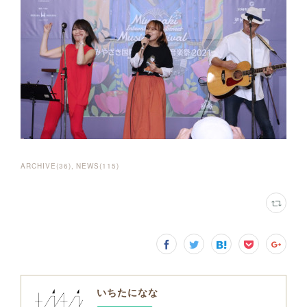
ARCHIVE
(
36
)
NEWS
(
115
)
いちたになな