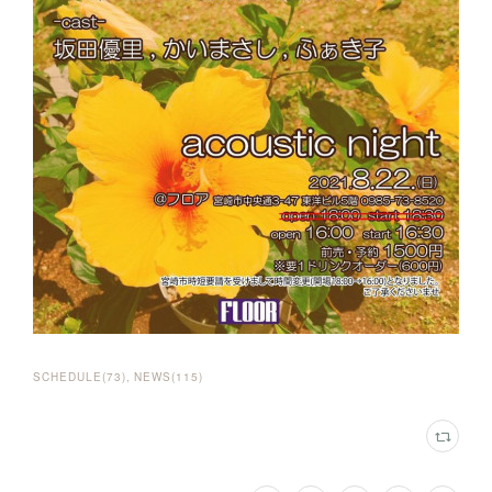
SCHEDULE
(
73
)
NEWS
(
115
)