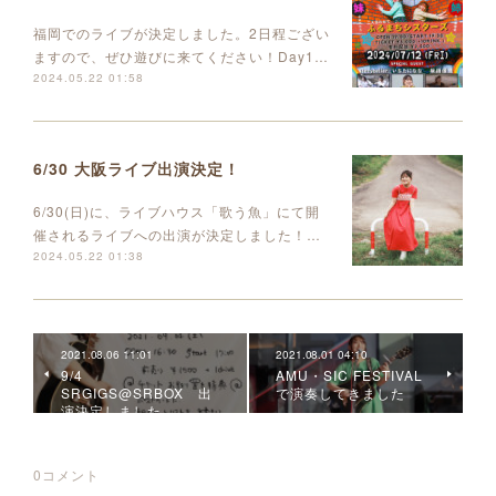
福岡でのライブが決定しました。2日程ござい
ますので、ぜひ遊びに来てください！Day1…
2024.05.22 01:58
6/30 大阪ライブ出演決定！
6/30(日)に、ライブハウス「歌う魚」にて開
催されるライブへの出演が決定しました！…
2024.05.22 01:38
2021.08.06 11:01
2021.08.01 04:10
9/4
AMU・SIC FESTIVAL
SRGIGS@SRBOX 出
で演奏してきました
演決定しました
0
コメント