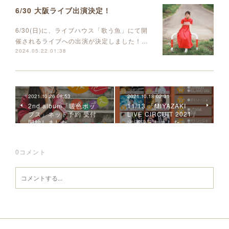
6/30 大阪ライブ出演決定！
6/30(日)に、ライブハウス「歌う魚」にて開
催されるライブへの出演が決定しました！…
2024.05.22 01:38
2021.10.26 08:53
2021.10.18 02:31
2nd album「暖色ポッ
11/13 「MIYAZAKI
プス」ネット予約 受付
LIVE CIRCUIT 2021」
開始しました
出演決定しました
0
コメント