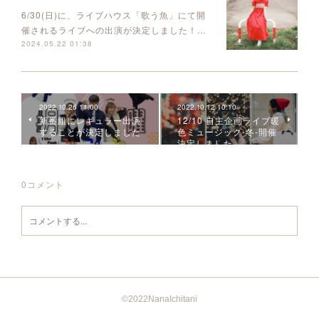
6/30(日)に、ライブハウス「歌う魚」にて開
催されるライブへの出演が決定しました！…
2024.05.22 01:38
2022.10.26 11:00
2022.10.12 10:10
新番組にレギュラー出演
12/10 自主企画ライブ暖
することが決定しました
色ミュージック-冬-開催
決定しました
0
コメント
©︎2022NanaIchitani