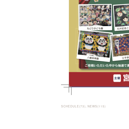
SCHEDULE
(
73
)
NEWS
(
115
)