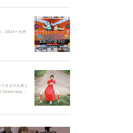
」2024〜九州
！
いできるのを楽し
0adv/day …