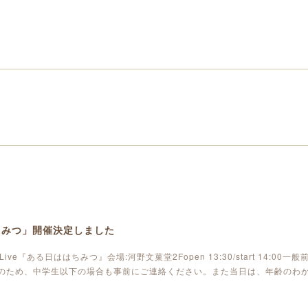
はちみつ」開催決定しました
n Live『ある日ははちみつ』会場:河野文菓堂2Fopen 13:30/start 14:00一般
確保のため、中学生以下の場合も事前にご連絡ください。また当日は、年齢のわ