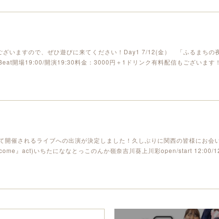
いますので、ぜひ遊びに来てください！Day1 7/12(金） 「ふるまちの夜
eat開場19:00/開演19:30料金：3000円＋1ドリンク有料配信もございます
」にて開催されるライブへの出演が決定しました！久しぶりに関西の皆様にお会
act)いちたにななとっこのんか嶺奈吉川葵上川彩open/start 12:00/12:3