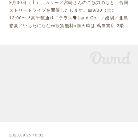
9月30日（土）、カリーノ宮崎さんのご協力のもと、合同
ストリートライブを開催したします。📅9/30（土）
13:00〜📍高千穂通り Tテラス🗣Land Cell ／嬉胡／北島
彩夏／いちたになな🎫観覧無料※雨天時は 蔦屋書店 2階…
2023.09.25 10:32