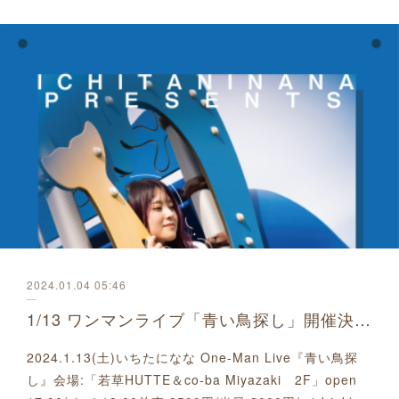
2024.01.04 05:46
1/13 ワンマンライブ「青い鳥探し」開催決定しました
2024.1.13(土)いちたになな One-Man Live『青い鳥探
し』会場:「若草HUTTE＆co-ba Miyazaki 2F」open